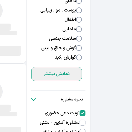
داخلی
پوست , مو , زیبایی
اطفال
مامایی
سلامت جنسی
گوش و حلق و بینی
گوارش ,کبد
نمایش بیشتر
نحوه مشاوره
نوبت دهی حضوری
مشاوره آنلاین - متنی