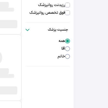
رزیدنت روانپزشک
فوق تخصص روانپزشک
جنسیت پزشک
همه
آقا
خانم