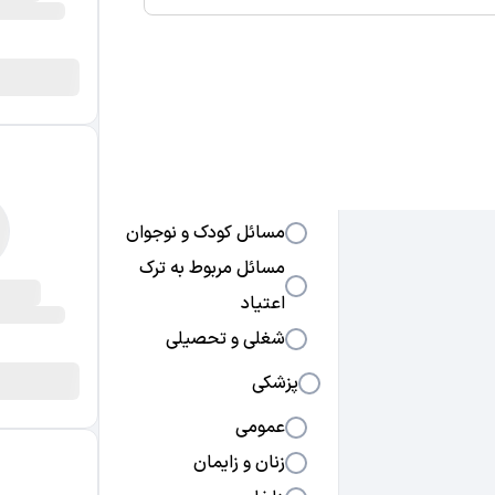
دکت
دکتر
دکت
دکت
دکت
روانشناسی
چشم
متخ
متخ
متخ
متخ
روابط عاطفی و ازدواج
دکتر
دکت
دکت
دکت
دکتر
مسائل فردی و افسردگی
دکتر
دکتر
دکتر
مسائل جنسی و
زناشویی
مسائل کودک و نوجوان
مسائل مربوط به ترک
اعتیاد
شغلی و تحصیلی
پزشکی
عمومی
زنان و زایمان